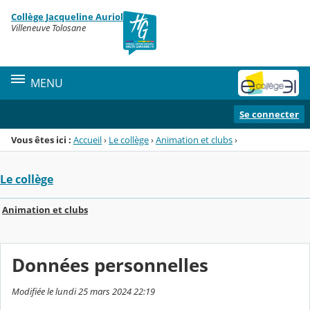
Panneau de gestion des cookies
Collège Jacqueline Auriol
Menu de la rubrique
Contenu
Villeneuve Tolosane
MENU
Se connecter
Vous êtes ici :
Accueil
›
Le collège
›
Animation et clubs
›
Le collège
Animation et clubs
Données personnelles
Modifiée le lundi 25 mars 2024 22:19