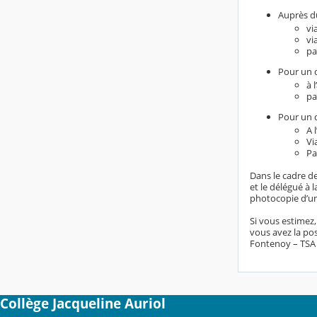
Auprès du
vi
vi
pa
Pour un d
à 
pa
Pour un d
A 
Vi
Pa
Dans le cadre de
et le délégué à
photocopie d’un 
Si vous estimez
vous avez la pos
Fontenoy – TSA 8
Collège Jacqueline Auriol