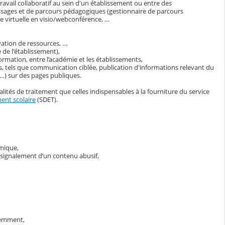
avail collaboratif au sein d'un établissement ou entre des
ssages et de parcours pédagogiques (gestionnaire de parcours
 virtuelle en visio/webconférence, …
vation de ressources, …
 de l'établissement),
ormation, entre l’académie et les établissements,
s, tels que communication ciblée, publication d'informations relevant du
s…) sur des pages publiques.
lités de traitement que celles indispensables à la fourniture du service
ent scolaire
(SDET).
émique,
e signalement d’un contenu abusif,
demment,