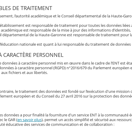
LES DE TRAITEMENT
issement, l’autorité académique et le Conseil départemental de la Haute-Garo
’établissement est responsable de traitement pour toutes les données liée
é académique est responsable de la mise à jour des informations d’identités,
l départemental de la Haute-Garonne est responsable de traitement pour la 
 l’éducation nationale est quant à lui responsable du traitement de données
À CARACTÈRE PERSONNEL
e données à caractère personnel mis en œuvre dans le cadre de l’ENT est éta
données à caractère personnel (RGPD) n°2016/679 du Parlement européen et du 
 aux fichiers et aux libertés.
ontraire, le traitement des données est fondé sur l’exécution d'une mission d'
lement européen et du Conseil du 27 avril 2016 sur la protection des donné
es données a pour finalité la fourniture d'un service ENT à la communauté 
ec le GAR (
en savoir plus
), permet un accès simplifié et sécurisé aux ressour
é éducative des services de communication et de collaboration :