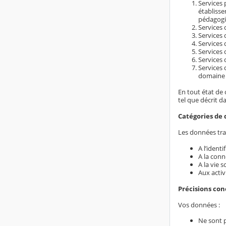
Services 
établiss
pédagogi
Services d
Services 
Services 
Services 
Services 
Services 
domaine é
En tout état de 
tel que décrit d
Catégories de 
Les données trai
A l’ident
A la conn
A la vie s
Aux activ
Précisions co
Vos données :
Ne sont 