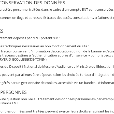
 CONSERVATION DES DONNÉES
aractère personnel traitées dans le cadre d'un compte ENT sont conservées po
connexion (logs et adresses IP, traces des accès, consultations, créations 
.
ES
ectement déposés par l’ENT portent sur :
ies techniques nécessaires au bon fonctionnement du site :
 traceur conservant l’information d’acceptation ou non de la bannière d’acc
s traceurs destinés à l’authentification auprès d’un service, y compris ceux 
RVERID, ECOLLEGEKDE-TOKEN),
es du Dispositif National de Mesure d’Audience du Ministère de l’Education N
s peuvent par ailleurs être déposés selon les choix éditoriaux d'intégratio
t gérés par un gestionnaire de cookies, accessible via un bandeau d'informat
 PERSONNES
oute question non liée au traitement des données personnelles (par exemple b
sistance ENT
nt les données sont traitées peuvent exercer leurs droits en suivant les ind