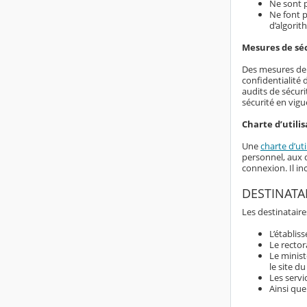
Ne sont p
Ne font p
d’algorit
Mesures de sé
Des mesures de s
confidentialité
audits de sécuri
sécurité en vigu
Charte d’utilis
Une
charte d’uti
personnel, aux d
connexion. Il i
DESTINATA
Les destinataire
L’établis
Le rector
Le minist
le site d
Les servi
Ainsi que