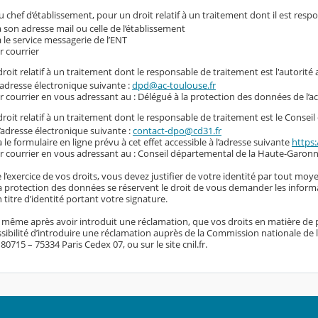
 chef d’établissement, pour un droit relatif à un traitement dont il est resp
a son adresse mail ou celle de l’établissement
a le service messagerie de l’ENT
r courrier
roit relatif à un traitement dont le responsable de traitement est l'autorité
l’adresse électronique suivante :
dpd@ac-toulouse.fr
r courrier en vous adressant au : Délégué à la protection des données de l’
roit relatif à un traitement dont le responsable de traitement est le Conse
l’adresse électronique suivante :
contact-dpo@cd31.fr
a le formulaire en ligne prévu à cet effet accessible à l’adresse suivante
https:
r courrier en vous adressant au : Conseil départemental de la Haute-Garonn
 l’exercice de vos droits, vous devez justifier de votre identité par tout moye
 la protection des données se réservent le droit de vous demander les inform
titre d’identité portant votre signature.
, même après avoir introduit une réclamation, que vos droits en matière de 
sibilité d’introduire une réclamation auprès de la Commission nationale de l’i
0715 – 75334 Paris Cedex 07, ou sur le site cnil.fr.