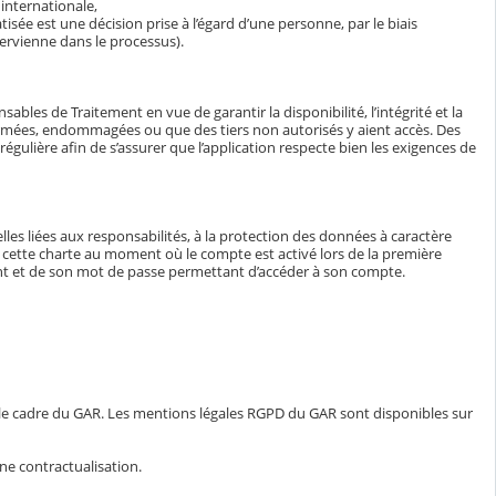
internationale,
isée est une décision prise à l’égard d’une personne, par le biais
ervienne dans le processus).
bles de Traitement en vue de garantir la disponibilité, l’intégrité et la
ormées, endommagées ou que des tiers non autorisés y aient accès. Des
égulière afin de s’assurer que l’application respecte bien les exigences de
lles liées aux responsabilités, à la protection des données à caractère
e à cette charte au moment où le compte est activé lors de la première
iant et de son mot de passe permettant d’accéder à son compte.
 le cadre du GAR. Les mentions légales RGPD du GAR sont disponibles sur
ne contractualisation.