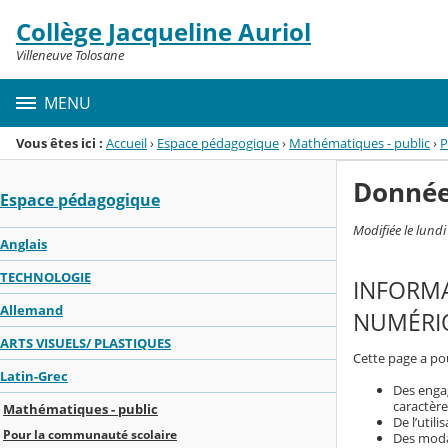
Panneau de gestion des cookies
Collège Jacqueline Auriol
Menu de la rubrique
Contenu
Villeneuve Tolosane
MENU
Vous êtes ici :
Accueil
›
Espace pédagogique
›
Mathématiques - public
›
P
Donnée
Espace pédagogique
Modifiée le lund
Anglais
TECHNOLOGIE
INFORMA
Allemand
NUMÉRIQ
ARTS VISUELS/ PLASTIQUES
Cette page a pou
Latin-Grec
Des enga
caractère
Mathématiques - public
De l’util
Pour la communauté scolaire
Des modal