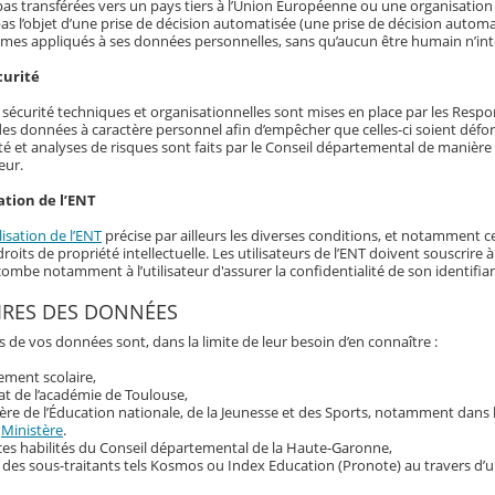
as transférées vers un pays tiers à l’Union Européenne ou une organisation 
as l’objet d’une prise de décision automatisée (une prise de décision automat
hmes appliqués à ses données personnelles, sans qu’aucun être humain n’int
curité
écurité techniques et organisationnelles sont mises en place par les Responsa
 des données à caractère personnel afin d’empêcher que celles-ci soient déf
té et analyses de risques sont faits par le Conseil départemental de manière r
eur.
ation de l’ENT
lisation de l’ENT
précise par ailleurs les diverses conditions, et notamment ce
roits de propriété intellectuelle. Les utilisateurs de l’ENT doivent souscrir
ncombe notamment à l’utilisateur d'assurer la confidentialité de son identif
IRES DES DONNÉES
s de vos données sont, dans la limite de leur besoin d’en connaître :
sement scolaire,
at de l’académie de Toulouse,
ère de l’Éducation nationale, de la Jeunesse et des Sports, notamment dans
u
Ministère
.
ces habilités du Conseil départemental de la Haute-Garonne,
 des sous-traitants tels Kosmos ou Index Education (Pronote) au travers d’u