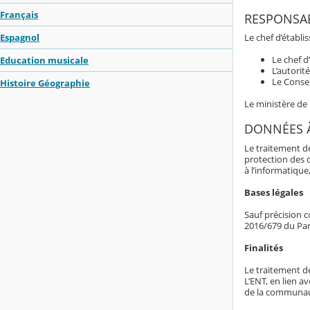
Français
RESPONSAB
Le chef d’établ
Espagnol
Le chef d
Education musicale
L’autorit
Le Consei
Histoire Géographie
Le ministère de
DONNÉES 
Le traitement d
protection des 
à l’informatique,
Bases légales
Sauf précision c
2016/679 du Par
Finalités
Le traitement d
L’ENT, en lien av
de la communaut