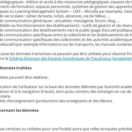
pédagogiques : édition et accès à des ressources pédagogiques, espaces de tr
ements de formation, espaces personnels, systèmes de gestion des apprenti
ques ou Learning Management System -- LMS -- Moodle par exemple), classe
e vie scolaire : cahier de texte, notes, absences, vie de l'élève, …
de communication génériques : actualités, messagerie, forum, blog, …
dédiés au fonctionnement des établissements : outils de gestion et de réser
de communication des établissements vers le public (page d'accueil publique
de communication spécifiques entre la collectivité et les établissements de f
de communication spécifiques des collectivités et des autorités académique
ducatif (par exemple informations sur les transports, les manuels scolaire
cause les données transmises ne peuvent pas être utilisées pour d’autres fina
ans le
Schéma Directeur des Espaces Numériques de Travail pour l'enseignem
données traitées
tées peuvent être relatives :
ification de l'utilisateur sur la base des données délivrées par l’autorité acad
exion et à la navigation (traces), ainsi qu’au contenu des échanges en cas d
colaire,
ités d'enseignement (productions des enseignants et des élèves).
ncernant les données
pas vendues ou utilisées pour une finalité autre que celles évoquées précé