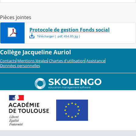
Pièces jointes
Protocole de gestion Fonds social
Télécharger
( .
pdf
,
454.85
ko
)
Collège Jacqueline Auriol
Contacts
Mentions légales
Chartes d'utilisation
Assistance
Données personnelles