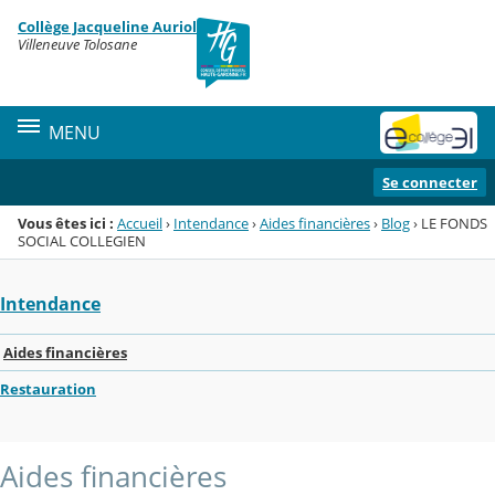
Panneau de gestion des cookies
Collège Jacqueline Auriol
Menu de la rubrique
Contenu
Villeneuve Tolosane
MENU
Se connecter
Vous êtes ici :
Accueil
›
Intendance
›
Aides financières
›
Blog
›
LE FONDS
SOCIAL COLLEGIEN
Intendance
Aides financières
Restauration
Aides financières